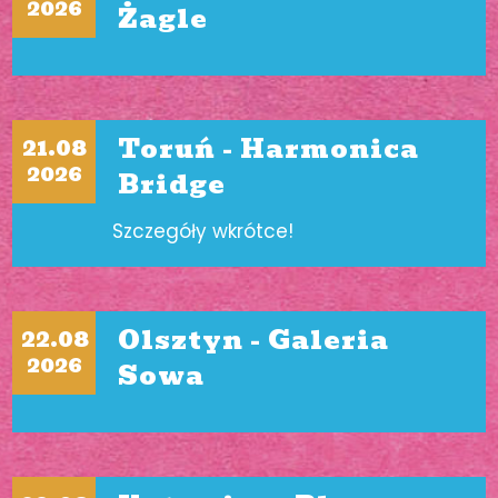
2026
Żagle
Toruń - Harmonica
21.08
2026
Bridge
Szczegóły wkrótce!
Olsztyn - Galeria
22.08
2026
Sowa