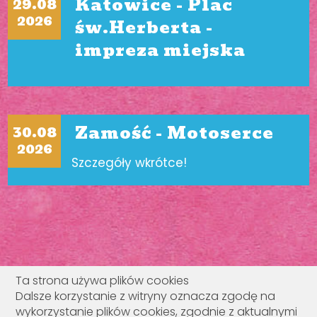
Katowice - Plac
29.08
2026
św.Herberta -
impreza miejska
Zamość - Motoserce
30.08
2026
Szczegóły wkrótce!
Ta strona używa plików cookies
Dalsze korzystanie z witryny oznacza zgodę na
wykorzystanie plików cookies, zgodnie z aktualnymi